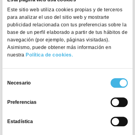
Desde la perspectiva de las personas, el
espacio de trabajo
Este sitio web utiliza cookies propias y de terceros
también gana peso en la toma de decisiones. La oficina ya
para analizar el uso del sitio web y mostrarte
no es un lugar al que se acude por obligación, sino un
entorno al que merece la pena desplazarse
cuando aporta
publicidad relacionada con tus preferencias sobre la
valor real.
La calidad del entorno, su capacidad para
facilitar la concentración, el intercambio o la conexión con
base de un perfil elaborado a partir de tus hábitos de
el equipo se convierten en un
factor diferencial
a la hora
navegación (por ejemplo, páginas visitadas).
de decidir
cuándo y cómo ir a la oficina
.
Asimismo, puede obtener más información en
Así, el debate deja de centrarse en la presencialidad, y se
nuestra
Política de cookies.
desplaza hacia una cuestión más relevante:
qué tipo de
espacios hacen que el trabajo tenga sentido para ambas
partes.
Selección
Necesario
de
consentimiento
Articulos relacionados
Preferencias
Ver todos
Estadística
Diseñar el futuro del trabajo: la