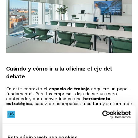
Cuándo y cómo ir a la oficina: el eje del
debate
En este contexto el
espacio de trabajo
adquiere un papel
fundamental. Para las empresas deja de ser un mero
contenedor, para convertirse en una
herramienta
estratégica
, capaz de acompañar su cultura y su forma de
trabajar.
Encontrar la fórmula adecuada en términos e flexibilidad,
servicios y configuración se vuelve clave para sostener la
colaboración, facilitar el encuentro y
dar coherencia al
modelo organizativo.
Esta página web usa cookies