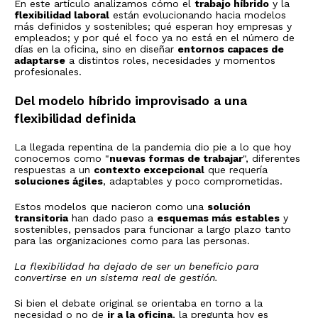
En este artículo analizamos cómo el
trabajo híbrido
y la
flexibilidad laboral
están evolucionando hacia modelos
más definidos y sostenibles; qué esperan hoy empresas y
empleados; y por qué el foco ya no está en el número de
días en la oficina, sino en diseñar
entornos capaces de
adaptarse
a distintos roles, necesidades y momentos
profesionales.
Del modelo híbrido improvisado a una
flexibilidad definida
La llegada repentina de la pandemia dio pie a lo que hoy
conocemos como "
nuevas formas de trabajar
", diferentes
respuestas a un
contexto excepcional
que requería
soluciones ágiles
, adaptables y poco comprometidas.
Estos modelos que nacieron como una
solución
transitoria
han dado paso a
esquemas más estables
y
sostenibles, pensados para funcionar a largo plazo tanto
para las organizaciones como para las personas.
La flexibilidad ha dejado de ser un beneficio para
convertirse en un sistema real de gestión.
Si bien el debate original se orientaba en torno a la
necesidad o no de
ir a la oficina
, la pregunta hoy es