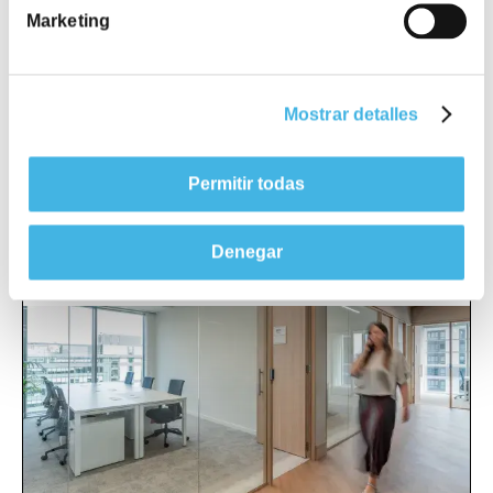
arquitectura al servicio de las personas
Marketing
Arte & Cultura
Health & wellbeing
Innovación Organizativa
Mostrar detalles
Hoy, ir a la oficina es, para muchos,
una opción. Y esa libertad ha
transformado completamente los
Permitir todas
lugares en los que trabajamos. Ya no
basta con que un espacio sea
funcional, debe
aportar valor, inspirar
y conectar
.
Denegar
Leer más