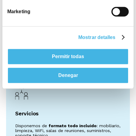
espacio
Barcelona
Marketing
Calidad
Mostrar detalles
Contamos con la garantía de pertenecer a Colonial
SFL, inmobiliaria referente en la zona Euro, que
Permitir todas
nos permite ofrecer las prestaciones y la
tecnología de mayor calidad.
Denegar
Servicios
Disponemos de
formato todo incluido
: mobiliario,
limpieza, WiFi, salas de reuniones, suministros,
soporte técnico...