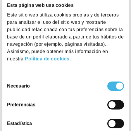
Ver
Don Ramón de la Cruz, 84
Esta página web usa cookies
espacio
Este sitio web utiliza cookies propias y de terceros
Lideramos las nuevas
para analizar el uso del sitio web y mostrarte
Utopicus José Abascal
formas de trabajar
publicidad relacionada con tus preferencias sobre la
Ver
C/ José Abascal, 56. 28003 Madrid
base de un perfil elaborado a partir de tus hábitos de
espacio
navegación (por ejemplo, páginas visitadas).
Asimismo, puede obtener más información en
Utopicus Avenida Diagonal
nuestra
Política de cookies.
Avinguda Diagonal, 532, 08006
Ver
espacio
Barcelona
Selección
Necesario
de
Utopicus Torre Marenostrum
consentimiento
Pl. del gas, 1, Edificio B, 08003
Ver
Flexibilidad
espacio
Barcelona
Preferencias
Ofrecemos tarifas y formatos flexibles que se
adaptan a los diferentes modelos de trabajo y a
cada situación, organización o necesidad.
Utopicus Gal·la Placídia
Estadística
Plaça Gal la Placidia 1-3. 08006
Ver