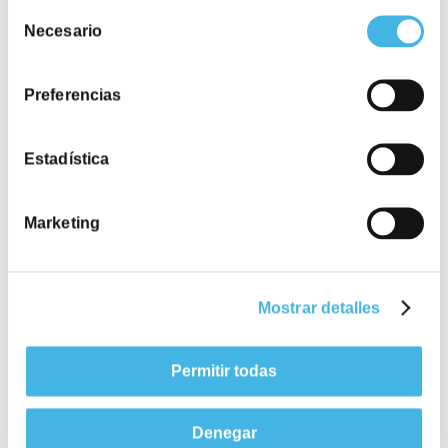
Selección
Necesario
de
consentimiento
Preferencias
Estadística
Bus
6-7-15-16-17-22-24-27-28-31-32 33-34-67-68-N4
Marketing
Metro
Diagonal (L3, L5)
Aeropuerto
Mostrar detalles
Adolfo Josep Tarradellas Barcelona – El Prat 14,5km (19
minutos en coche)
Permitir todas
Denegar