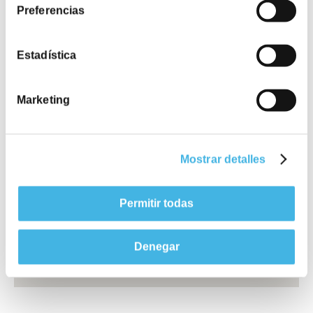
Cómo llegar
Preferencias
Estadística
Méndez Álvaro, 61
Marketing
Mostrar detalles
Permitir todas
Denegar