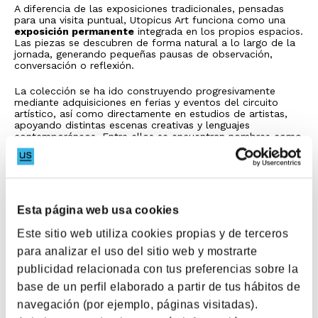
A diferencia de las exposiciones tradicionales, pensadas
para una visita puntual, Utopicus Art funciona como una
exposición permanente
integrada en los propios espacios.
Las piezas se descubren de forma natural a lo largo de la
jornada, generando pequeñas pausas de observación,
conversación o reflexión.
La colección se ha ido construyendo progresivamente
mediante adquisiciones en ferias y eventos del circuito
artístico, así como directamente en estudios de artistas,
apoyando distintas escenas creativas y lenguajes
contemporáneos. Entre ellos se encuentran nombres como
Teresa Solar
,
Cristina Garrido
o
Juan Miguel Quiñones
,
artistas con presencia habitual en ferias internacionales
como ARCOmadrid y en el circuito global del arte
contemporáneo.
De esta manera, los espacios Utopicus incorporan también
Esta página web usa cookies
una dimensión cultural que conecta el trabajo con nuevas
formas de mirar el mundo.
Este sitio web utiliza cookies propias y de terceros
para analizar el uso del sitio web y mostrarte
publicidad relacionada con tus preferencias sobre la
base de un perfil elaborado a partir de tus hábitos de
navegación (por ejemplo, páginas visitadas).